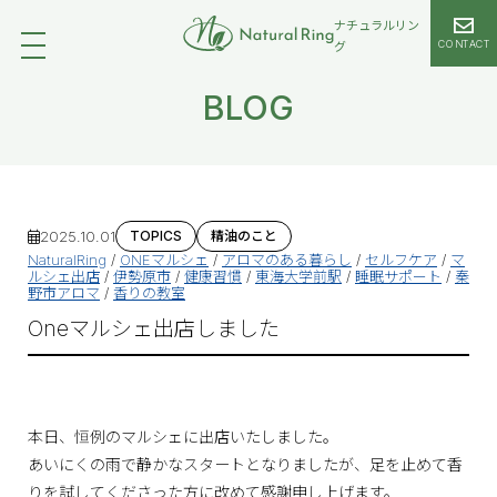
ナチュラルリン
CONTACT
グ
BLOG
2025.10.01
TOPICS
精油のこと
NaturalRing
/
ONEマルシェ
/
アロマのある暮らし
/
セルフケア
/
マ
ルシェ出店
/
伊勢原市
/
健康習慣
/
東海大学前駅
/
睡眠サポート
/
秦
野市アロマ
/
香りの教室
Oneマルシェ出店しました
本日、恒例のマルシェに出店いたしました。
あいにくの雨で静かなスタートとなりましたが、足を止めて香
りを試してくださった方に改めて感謝申し上げます。