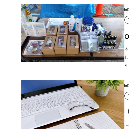
本
し
別
〜