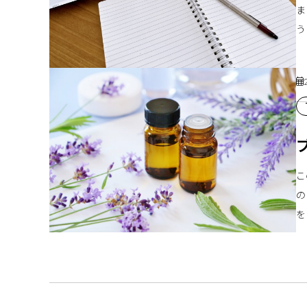
ま
う
こ
の
を